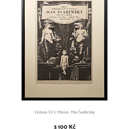
Výstava S.V.U. Mánes : Max Švabinský
3 100 Kč