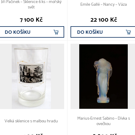
Jiří Pačinek – Sklenice 6 ks – mořský
Emile Gallé – Nancy – Váza
svět
7 100 Kč
22 100 Kč
DO KOŠÍKU
DO KOŠÍKU
Marius-Ernest Sabino – Dívka s
Velká sklenice s malbou hradu
ovečkou