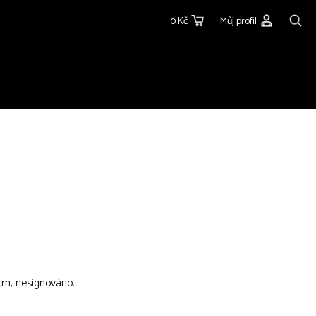
0 Kč
Můj profil
 cm, nesignováno.