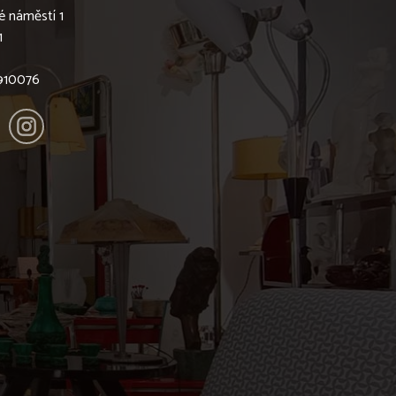
é náměstí 1
1
6910076