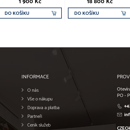
1 900 Kč
18 800 Kč
DO KOŠÍKU
DO KOŠÍKU
INFORMACE
PROV
Otevír
O nás
PO - P
Vše o nákupu
+4
Doprava a platba
in
Partneři
Ceník služeb
CZECH