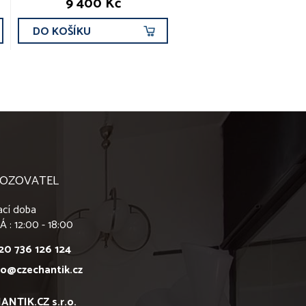
9 400 Kč
DO KOŠÍKU
OZOVATEL
ací doba
Á : 12:00 - 18:00
20 736 126 124
fo@czechantik.cz
ANTIK.CZ s.r.o.