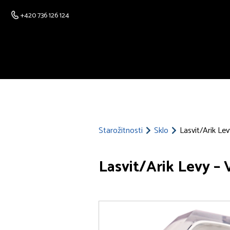
+420 736 126 124
Starožitnosti
Sklo
Lasvit/Arik Le
Lasvit/Arik Levy – 