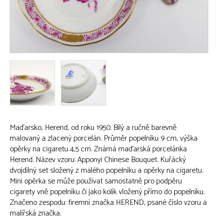
Maďarsko, Herend, od roku 1950. Bílý a ručně barevně
malovaný a zlacený porcelán. Průměr popelníku 9 cm, výška
opěrky na cigaretu 4,5 cm. Známá maďarská porcelánka
Herend. Název vzoru: Apponyi Chinese Bouquet. Kuřácký
dvojdílný set složený z malého popelníku a opěrky na cigaretu.
Mini opěrka se může používat samostatně pro podpěru
cigarety vně popelníku či jako kolík vložený přímo do popelníku.
Značeno zespodu: firemní značka HEREND, psané číslo vzoru a
malířská značka.