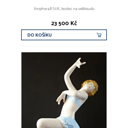
Amphora,R.S.t.K., Jezdec na velbloudu
23 500 Kč
DO KOŠÍKU