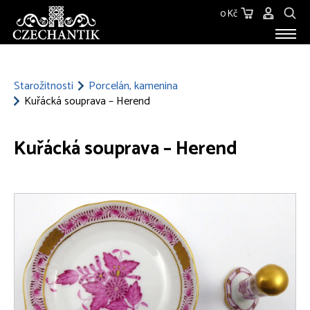
0 Kč
STAROŽITNOSTI
O NÁS
Starožitnosti
Porcelán, kamenina
Kuřácká souprava – Herend
KONTAKT
Kuřácká souprava – Herend