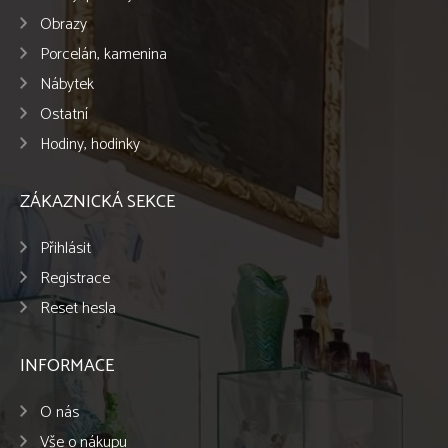
Obrazy
Porcelán, kamenina
Nábytek
Ostatní
Hodiny, hodinky
ZÁKAZNICKÁ SEKCE
Přihlásit
Registrace
Reset hesla
INFORMACE
O nás
Vše o nákupu