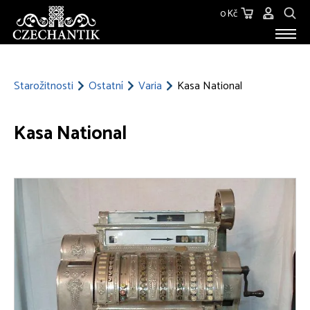
0 Kč
STAROŽITNOSTI
O NÁS
Starožitnosti
Ostatní
Varia
Kasa National
KONTAKT
Kasa National