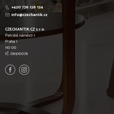
+420 736 126 124
info@czechantik.cz
CZECHANTIK.CZ s.r.o.
Petrské náměstí 1
Praha 1
110 00
IČ: 06910076