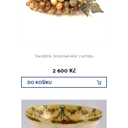
Starožitné „hroznové víno“ z achátu
2 600 Kč
DO KOŠÍKU