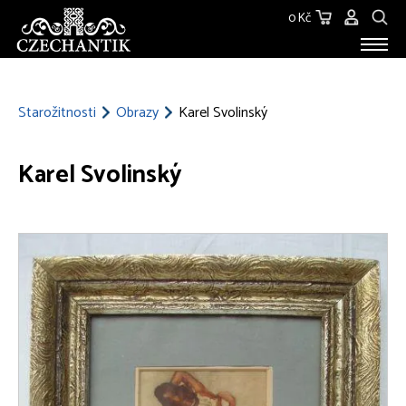
0 Kč
STAROŽITNOSTI
O NÁS
Starožitnosti
Obrazy
Karel Svolinský
KONTAKT
Karel Svolinský