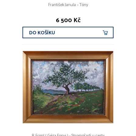
František Janula – Tóny
6 500 Kč
DO KOŠÍKU
B. Friml ( Géza Fonyi ) - Stromořadí u cesty