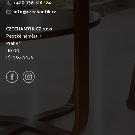
+420 736 126 124
info@czechantik.cz
CZECHANTIK.CZ s.r.o.
Petrské náměstí 1
Praha 1
110 00
IČ: 06910076