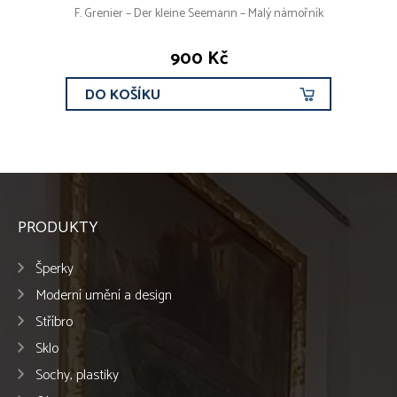
F. Grenier – Der kleine Seemann – Malý námořník
900 Kč
DO KOŠÍKU
PRODUKTY
Šperky
Moderní umění a design
Stříbro
Sklo
Sochy, plastiky