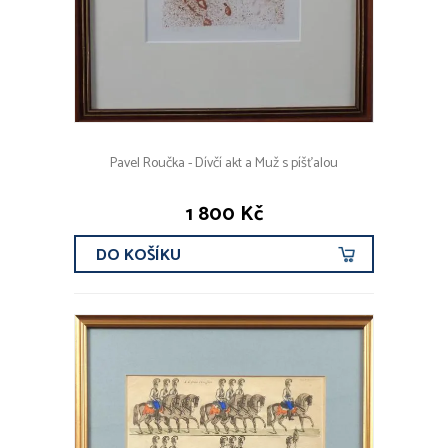
Pavel Roučka - Dívčí akt a Muž s píšťalou
1 800 Kč
DO KOŠÍKU