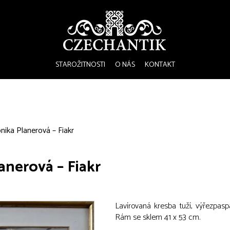
STAROŽITNOSTI
O NÁS
KONTAKT
nika Planerová – Fiakr
anerová – Fiakr
Lavírovaná kresba tuží, výřezpasp
Rám se sklem 41 x 53 cm.