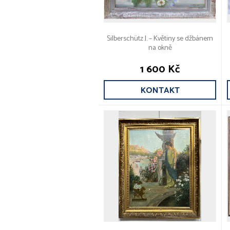
Silberschütz J. – Květiny se džbánem
na okně
1 600 Kč
KONTAKT