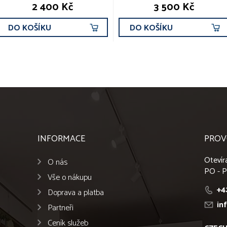
2 400 Kč
3 500 Kč
DO KOŠÍKU
DO KOŠÍKU
INFORMACE
PROV
Otevír
O nás
PO - P
Vše o nákupu
+4
Doprava a platba
in
Partneři
Ceník služeb