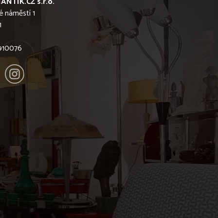
ANTIK.CZ s.r.o.
é náměstí 1
1
6910076