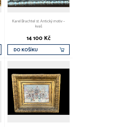
Karel Brachtel st. Antický motiv –
kvaš
14 100 Kč
DO KOŠÍKU