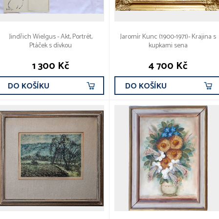
Jindřich Wielgus - Akt, Portrét,
Jaromír Kunc (1900-1971)- Krajina s
Ptáček s dívkou
kupkami sena
1 300 Kč
4 700 Kč
DO KOŠÍKU
DO KOŠÍKU