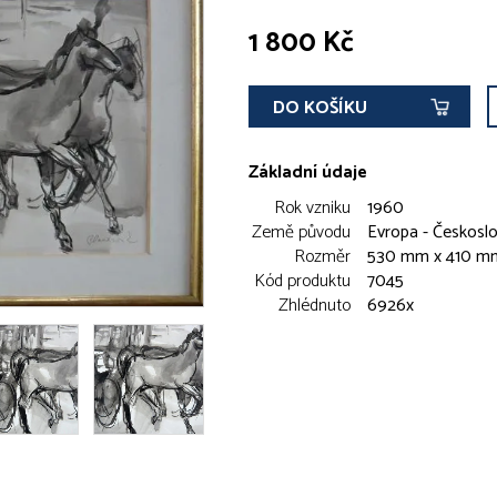
1 800 Kč
DO KOŠÍKU
Základní údaje
Rok vzniku
1960
Země původu
Evropa - Českosl
Rozměr
530 mm x 410 m
Kód produktu
7045
Zhlédnuto
6926x