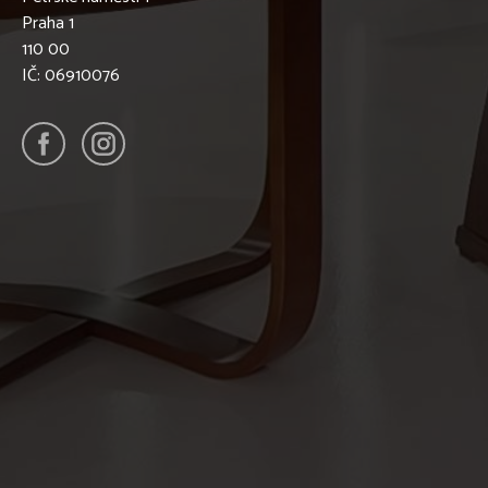
Praha 1
110 00
IČ: 06910076