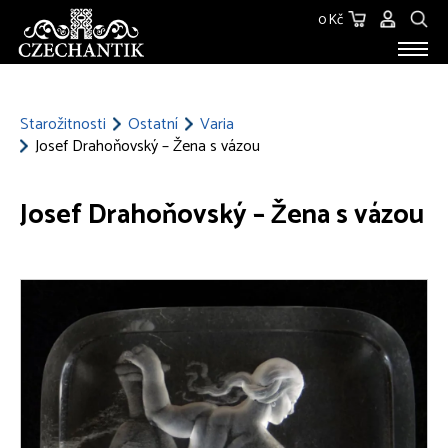
0 Kč
STAROŽITNOSTI
O NÁS
Starožitnosti
Ostatní
Varia
Josef Drahoňovský – Žena s vázou
KONTAKT
Josef Drahoňovský – Žena s vázou