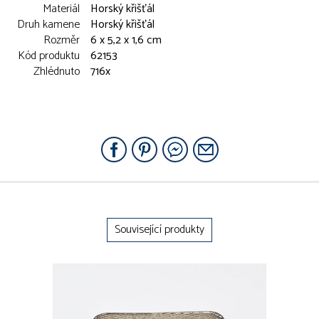
Materiál
Horský křišťál
Druh kamene
Horský křišťál
Rozměr
6 x 5,2 x 1,6 cm
Kód produktu
62153
Zhlédnuto
716x
Související produkty