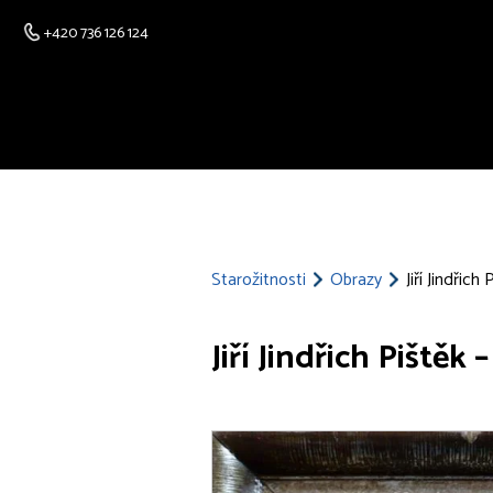
+420 736 126 124
Starožitnosti
Obrazy
Jiří Jindřich
Jiří Jindřich Pištěk 