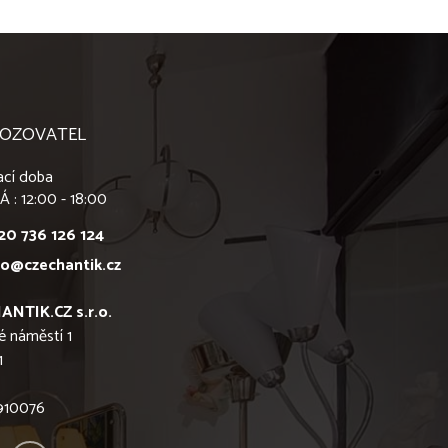
OZOVATEL
ací doba
Á : 12:00 - 18:00
20 736 126 124
fo@czechantik.cz
ANTIK.CZ s.r.o.
é náměstí 1
1
6910076