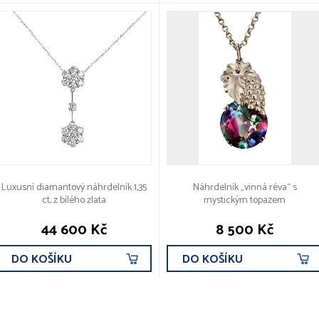
Luxusní diamantový náhrdelník 1,35
Náhrdelník „vinná réva“ s
ct, z bílého zlata
mystickým topazem
44 600 Kč
8 500 Kč
DO KOŠÍKU
DO KOŠÍKU