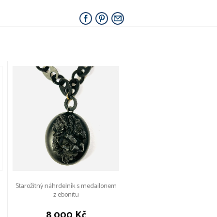
Starožitný náhrdelník s medailonem
z ebonitu
8 000 Kč