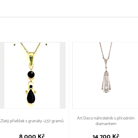
Art Deco náhrdelník s přírodním
Zlatý přívěšek s granáty -2,57 gramů
diamantem
8 000 Kč
14 700 Kč