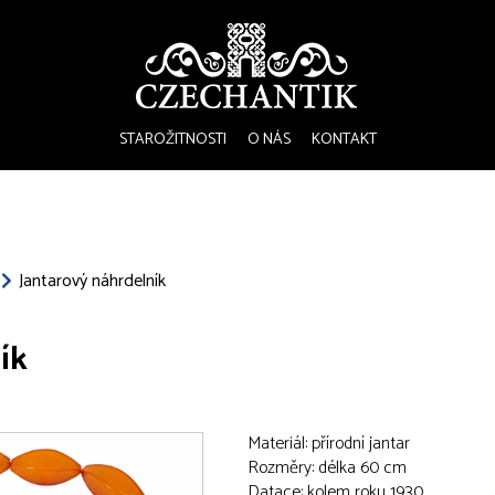
STAROŽITNOSTI
O NÁS
KONTAKT
Jantarový náhrdelník
ík
Materiál: přírodní jantar
Rozměry: délka 60 cm
Datace: kolem roku 1930