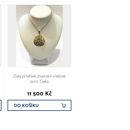
Zlatý přívěšek znamení +řetízek
punc Čejka
11 500 Kč
DO KOŠÍKU