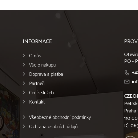
INFORMACE
PROV
Otevír
O nás
PO - P
Vše o nákupu
+4
Doprava a platba
in
Partneři
Ceník služeb
CZECH
Kontakt
Petrsk
Praha 
Všeobecné obchodní podmínky
110 00
IČ: 0
Ochrana osobních údajů