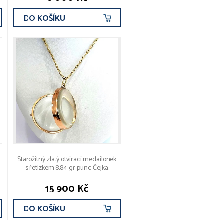
DO KOŠÍKU
Starožitný zlatý otvírací medailonek
s řetízkem 8,84 gr punc Čejka.
15 900 Kč
DO KOŠÍKU