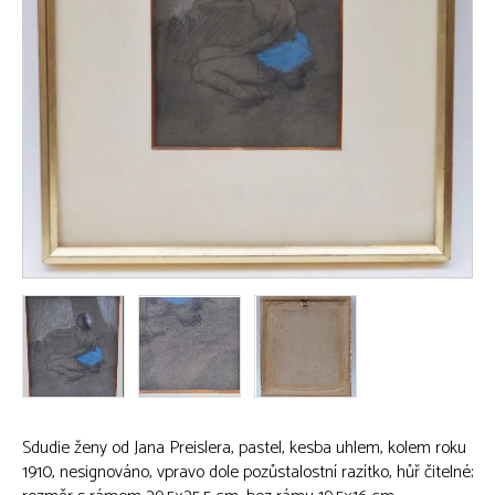
Sdudie ženy od Jana Preislera, pastel, kesba uhlem, kolem roku
1910, nesignováno, vpravo dole pozůstalostní razítko, hůř čitelné;