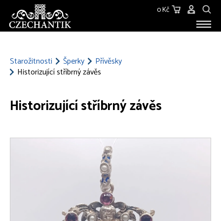
0 Kč
STAROŽITNOSTI
O NÁS
Starožitnosti
Šperky
Přívěsky
Historizující stříbrný závěs
KONTAKT
Historizující stříbrný závěs