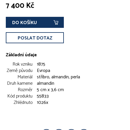
7 400 Kč
DO KOŠÍKU
POSLAT DOTAZ
Základní údaje
Rok vzniku
1875
Země původu
Evropa
Materiál
stříbro, almandin, perla
Druh kamene
almandin
Rozměr
5 cm x 3,6 cm
Kód produktu
55833
Zhlédnuto
1026x