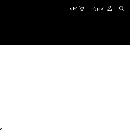
0 Kč
Můj profil
0
cm