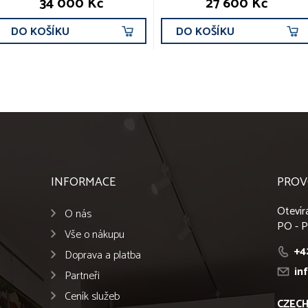
34 000 Kč
27 600 Kč
DO KOŠÍKU
DO KOŠÍKU
INFORMACE
PROV
Otevír
O nás
PO - P
Vše o nákupu
+4
Doprava a platba
in
Partneři
Ceník služeb
CZECH