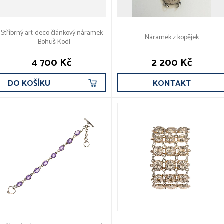
Stříbrný art-deco článkový náramek
Náramek z kopějek
– Bohuš Kodl
4 700 Kč
2 200 Kč
DO KOŠÍKU
KONTAKT