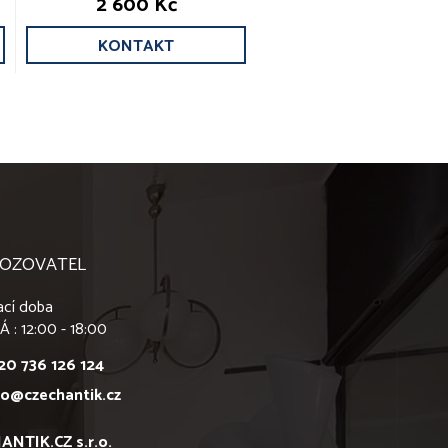
2 600 Kč
KONTAKT
OZOVATEL
ací doba
Á : 12:00 - 18:00
20 736 126 124
fo@czechantik.cz
ANTIK.CZ s.r.o.