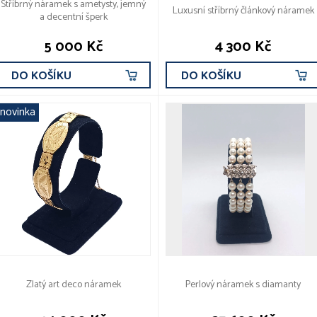
Stříbrný náramek s ametysty, jemný
Luxusní stříbrný článkový náramek
a decentní šperk
5 000 Kč
4 300 Kč
DO KOŠÍKU
DO KOŠÍKU
novinka
Zlatý art deco náramek
Perlový náramek s diamanty