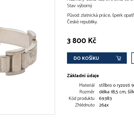
Stav: výborný
Původ: zlatnická práce, šperk op
České republiky.
3 800 Kč
DO KOŠÍKU
Základní údaje
Materiál
stříbro o ryzosti
Rozměr
délka 18,5 cm, šíř
Kód produktu
69383
Zhlédnuto
264x