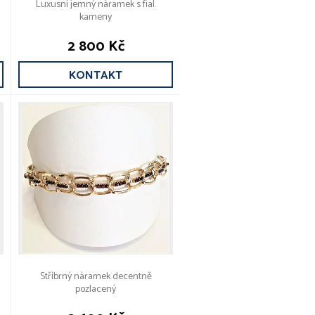
Luxusní jemný náramek s fial.
kameny
2 800 Kč
KONTAKT
Stříbrný náramek decentně
pozlacený