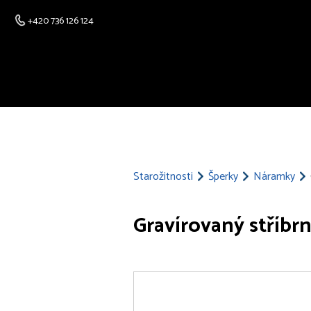
+420 736 126 124
Starožitnosti
Šperky
Náramky
Gravírovaný stříbr