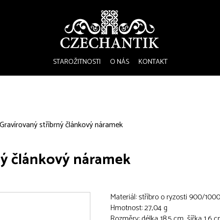
STAROŽITNOSTI
O NÁS
KONTAKT
Gravírovaný stříbrný článkový náramek
ný článkový náramek
Materiál: stříbro o ryzosti 900/100
Hmotnost: 27,04 g
Rozměry: délka 18,5 cm, šířka 1,6 