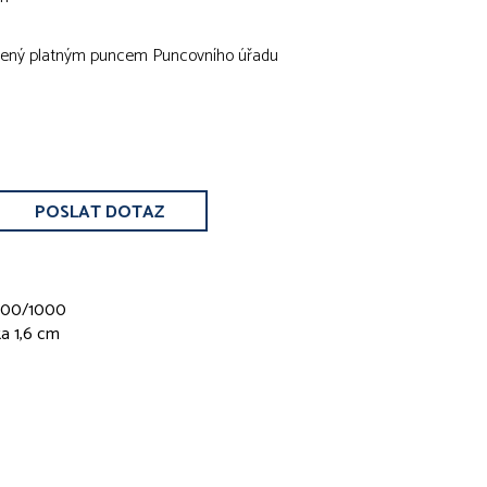
atřený platným puncem Puncovního úřadu
POSLAT DOTAZ
 900/1000
ka 1,6 cm