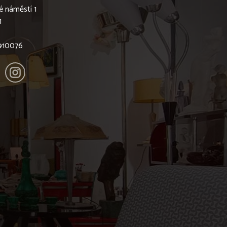
é náměstí 1
1
6910076