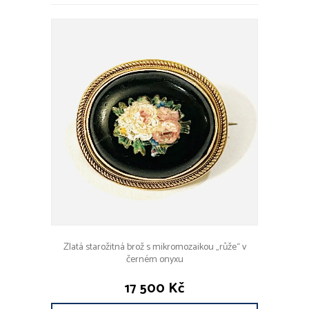
Zlatá starožitná brož s mikromozaikou „růže“ v
černém onyxu
17 500 Kč