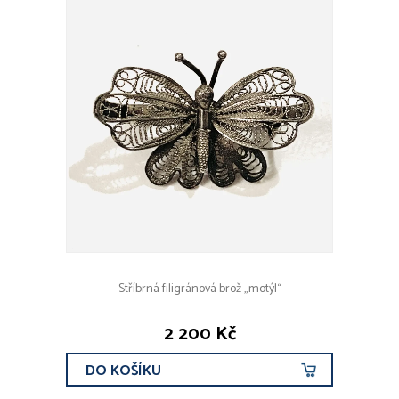
Stříbrná filigránová brož „motýl“
2 200 Kč
DO KOŠÍKU