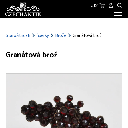
0 Kč
STAROŽITNOSTI
O NÁS
Starožitnosti
Šperky
Brože
Granátová brož
KONTAKT
Granátová brož