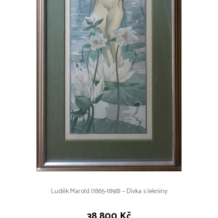
Luděk Marold (1865-1898) – Dívka s lekníny
38 800 Kč