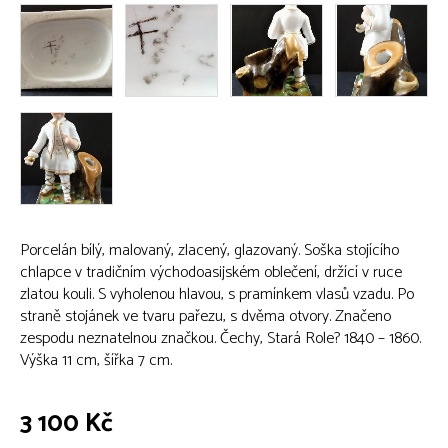
Porcelán bílý, malovaný, zlacený, glazovaný. Soška stojícího
chlapce v tradičním východoasijském oblečení, držící v ruce
zlatou kouli. S vyholenou hlavou, s pramínkem vlasů vzadu. Po
straně stojánek ve tvaru pařezu, s dvěma otvory. Značeno
zespodu neznatelnou značkou. Čechy, Stará Role? 1840 – 1860.
Výška 11 cm, šířka 7 cm.
3 100 Kč