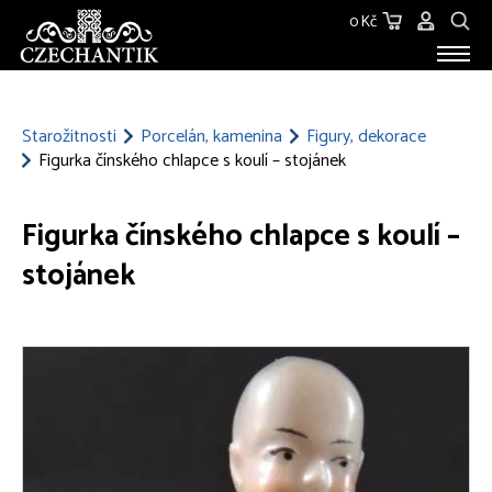
0 Kč
STAROŽITNOSTI
O NÁS
Starožitnosti
Porcelán, kamenina
Figury, dekorace
Figurka čínského chlapce s koulí – stojánek
KONTAKT
Figurka čínského chlapce s koulí –
stojánek