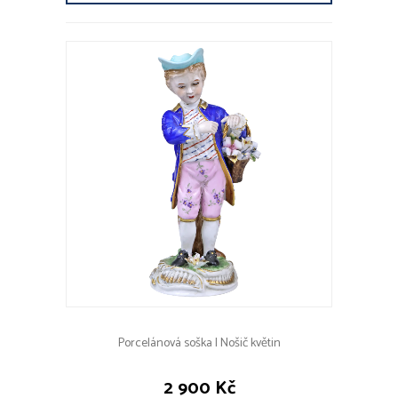
Porcelánová soška | Nošič květin
2 900 Kč