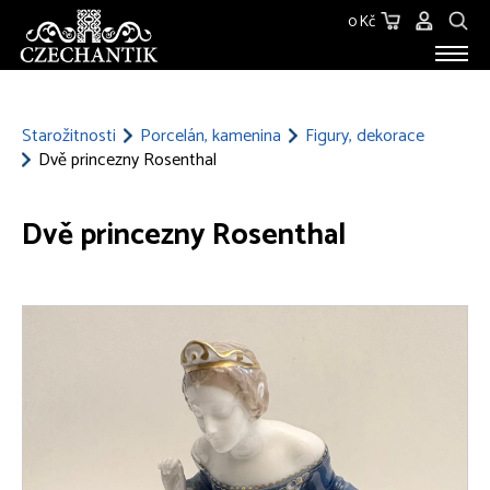
0 Kč
STAROŽITNOSTI
O NÁS
Starožitnosti
Porcelán, kamenina
Figury, dekorace
Dvě princezny Rosenthal
KONTAKT
Dvě princezny Rosenthal