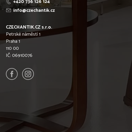
+420 736 126 124
info@czechantik.cz
CZECHANTIK.CZ s.r.o.
Petrské náměstí 1
Praha 1
110 00
IČ: 06910076