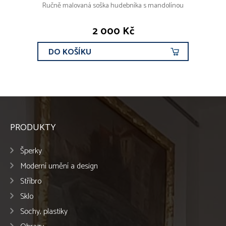
Ručně malovaná soška hudebníka s mandolínou
2 000 Kč
DO KOŠÍKU
PRODUKTY
Šperky
Moderní umění a design
Stříbro
Sklo
Sochy, plastiky