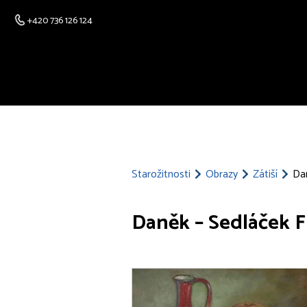
+420 736 126 124
Starožitnosti
Obrazy
Zátiší
Dan
Daněk – Sedláček Fr