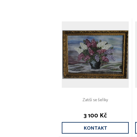
Zatiší se šeříky
3 100 Kč
KONTAKT