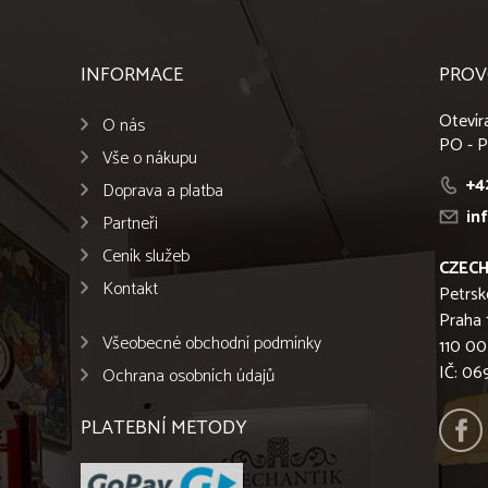
INFORMACE
PROV
Otevír
O nás
PO - P
Vše o nákupu
+4
Doprava a platba
in
Partneři
Ceník služeb
CZECH
Kontakt
Petrsk
Praha 
Všeobecné obchodní podmínky
110 00
IČ: 0
Ochrana osobních údajů
PLATEBNÍ METODY