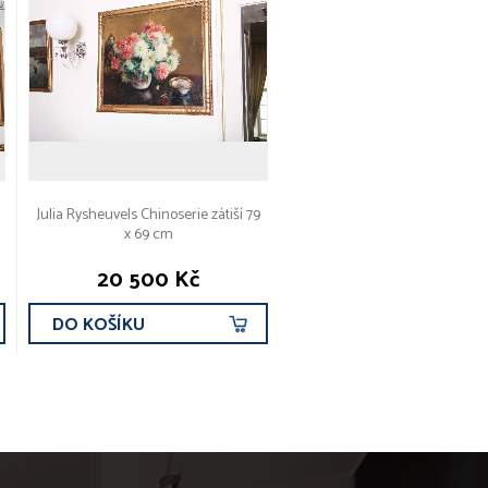
Julia Rysheuvels Chinoserie zátiší 79
x 69 cm
20 500 Kč
DO KOŠÍKU