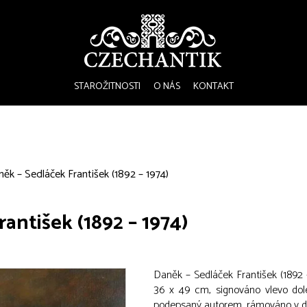
STAROŽITNOSTI
O NÁS
KONTAKT
ěk – Sedláček František (1892 – 1974)
antišek (1892 – 1974)
Daněk – Sedláček František (1892 –
36 x 49 cm, signováno vlevo dole
podepsaný autorem, rámováno v 