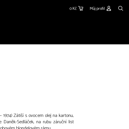
0 Kč
Můj profil
 1974) Zátiší s ovocem olej na kartonu,
 Daněk-Sedláček, na rubu záruční list
dobovém blondelovém rámu