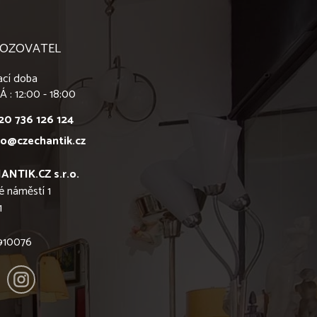
OZOVATEL
ací doba
Á : 12:00 - 18:00
20 736 126 124
fo@czechantik.cz
ANTIK.CZ s.r.o.
é náměstí 1
1
6910076