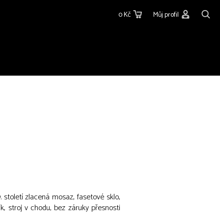
0 Kč
Můj profil
. století zlacená mosaz, fasetové sklo,
ík, stroj v chodu, bez záruky přesnosti