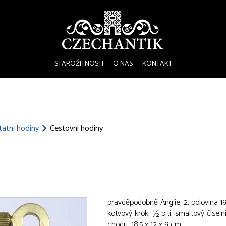
STAROŽITNOSTI
O NÁS
KONTAKT
atní hodiny
Cestovní hodiny
pravděpodobně Anglie, 2. polovina 19
kotvový krok, ½ bití, smaltový číseln
chodu, 18,5 x 12 x 9 cm