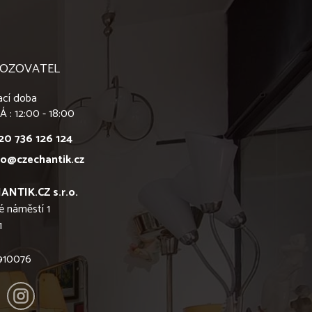
OZOVATEL
ací doba
Á : 12:00 - 18:00
20 736 126 124
fo@czechantik.cz
ANTIK.CZ s.r.o.
é náměstí 1
1
6910076