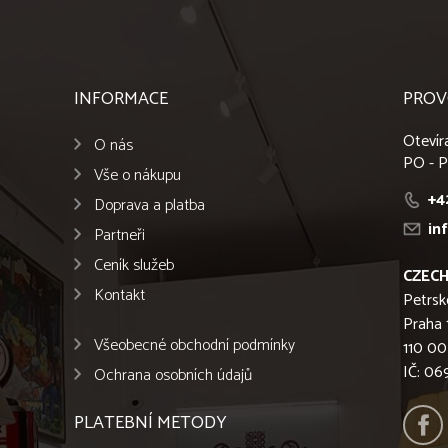
INFORMACE
PROV
Otevír
O nás
PO - P
Vše o nákupu
+4
Doprava a platba
in
Partneři
Ceník služeb
CZECH
Kontakt
Petrsk
Praha 
Všeobecné obchodní podmínky
110 00
IČ: 0
Ochrana osobních údajů
PLATEBNÍ METODY