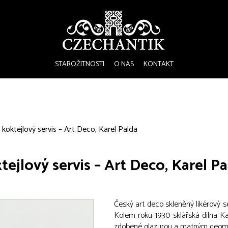
STAROŽITNOSTI
O NÁS
KONTAKT
 koktejlový servis – Art Deco, Karel Palda
ejlový servis – Art Deco, Karel P
Český art deco skleněný likérový se
Kolem roku 1930 sklářská dílna Kar
zdobené glazurou a matným geom