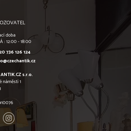
OZOVATEL
ací doba
Á : 12:00 - 18:00
20 736 126 124
fo@czechantik.cz
ANTIK.CZ s.r.o.
é náměstí 1
1
6910076