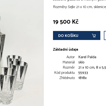
Rozměry: šejkr 21 x 10 cm, sklenice
19 500 Kč
DO KOŠÍKU
Základní údaje
Autor
Karel Palda
Materiál
sklo
Rozměr
21 x 10 cm, 8 x 5,
Kód produktu
55933
Zhlédnuto
1818x