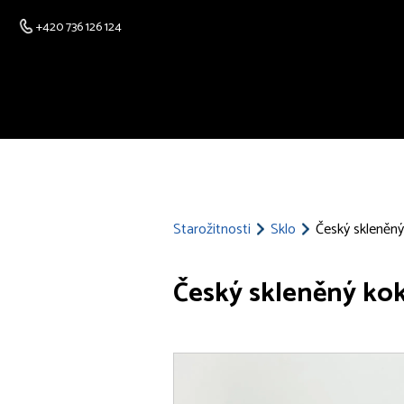
+420 736 126 124
Starožitnosti
Sklo
Český skleněný
Český skleněný kokt