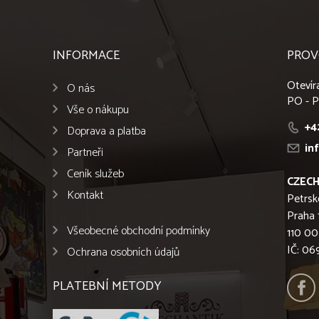
INFORMACE
PROV
Otevír
O nás
PO - P
Vše o nákupu
+4
Doprava a platba
in
Partneři
Ceník služeb
CZECH
Kontakt
Petrsk
Praha 
Všeobecné obchodní podmínky
110 00
IČ: 0
Ochrana osobních údajů
PLATEBNÍ METODY