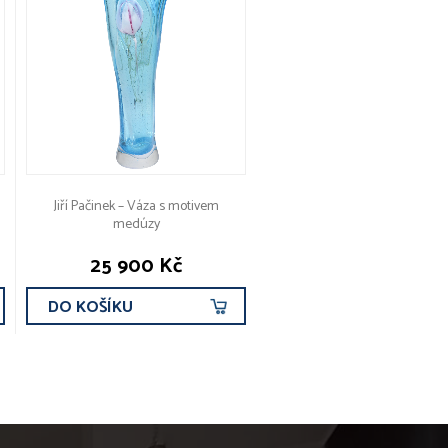
Jiří Pačinek – Váza s motivem
medúzy
25 900 Kč
DO KOŠÍKU