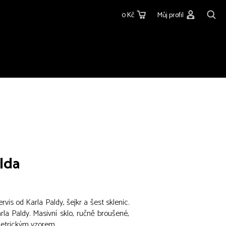
0 Kč
Můj profil
alda
rvis od Karla Paldy, šejkr a šest sklenic.
la Paldy. Masivní sklo, ručně broušené,
etrickým vzorem.