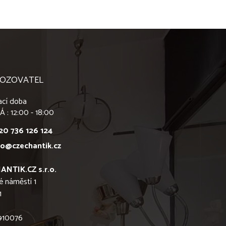
OZOVATEL
ací doba
Á : 12:00 - 18:00
20 736 126 124
fo@czechantik.cz
ANTIK.CZ s.r.o.
é náměstí 1
1
6910076