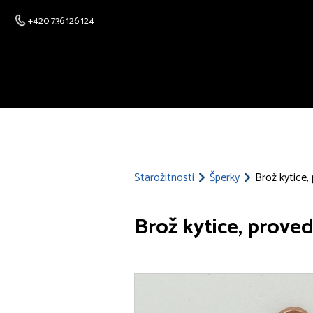
+420 736 126 124
Starožitnosti
Šperky
Brož kytice,
Brož kytice, prove