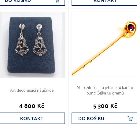
DO KOŠÍKU
KONTAKT
Starožitná zlatá jehlice 14 karátů
Art deco visací náušnice
punc Čejka 1,8 gramů
4 800 Kč
5 300 Kč
KONTAKT
DO KOŠÍKU