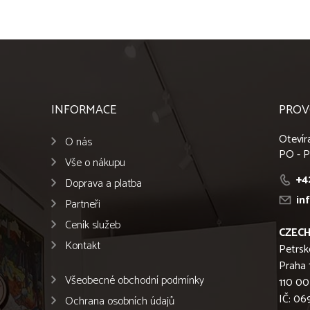
INFORMACE
PROV
Otevír
O nás
PO - P
Vše o nákupu
+4
Doprava a platba
in
Partneři
Ceník služeb
CZECH
Kontakt
Petrsk
Praha 
Všeobecné obchodní podmínky
110 00
IČ: 0
Ochrana osobních údajů