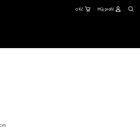
0 Kč
Můj profil
5cm