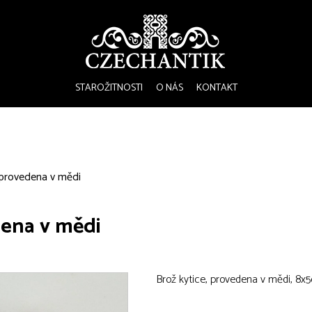
STAROŽITNOSTI
O NÁS
KONTAKT
 provedena v mědi
dena v mědi
Brož kytice, provedena v mědi, 8x