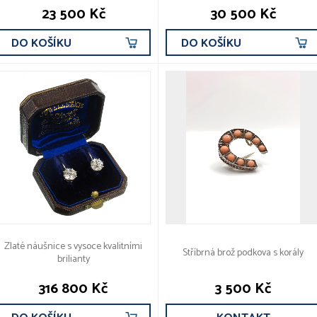
23 500 Kč
30 500 Kč
DO KOŠÍKU
DO KOŠÍKU
Zlaté náušnice s vysoce kvalitními
Stříbrná brož podkova s korály
brilianty
316 800 Kč
3 500 Kč