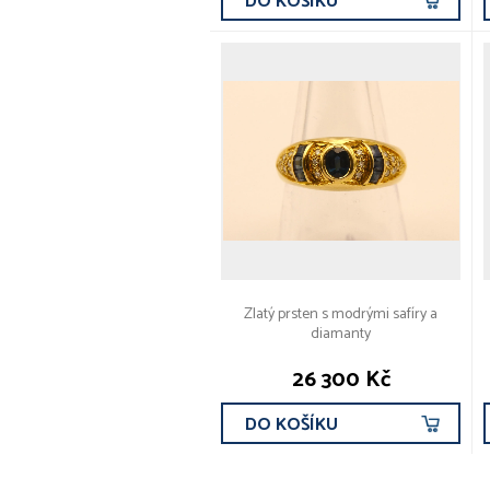
DO KOŠÍKU
Zlatý prsten s modrými safíry a
diamanty
26 300 Kč
DO KOŠÍKU