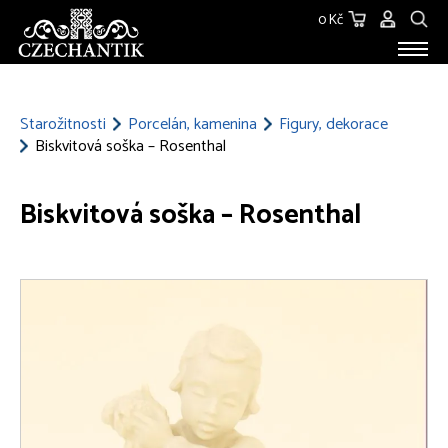
0 Kč
STAROŽITNOSTI
O NÁS
Starožitnosti
Porcelán, kamenina
Figury, dekorace
Biskvitová soška – Rosenthal
KONTAKT
Biskvitová soška – Rosenthal