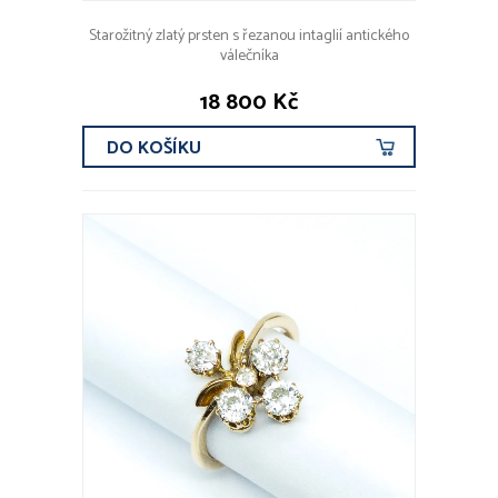
Starožitný zlatý prsten s řezanou intaglií antického
válečníka
18 800 Kč
DO KOŠÍKU