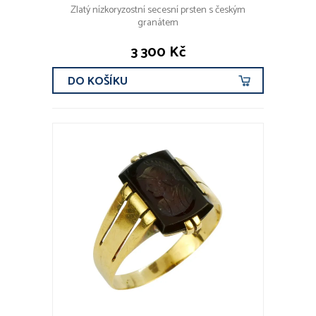
Zlatý nízkoryzostní secesní prsten s českým
granátem
3 300 Kč
DO KOŠÍKU