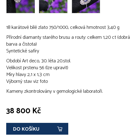
18 karátové bílé zlato 750/1000, celková hmotnost 3,40 g
Přírodní diamanty starého brusu a routy: celkem 1,20 ct (dobrá
barva a čistota)
Syntetické safíry
Období Art deco, 30. léta 20.stol.
Velikost prstenu 56 (lze upravit)
Míry hlavy 2,1 x 1,3 cm
Výborný stav viz foto
Kameny zkontrolovány v gemologické laboratoři.
38 800 Kč
DO KOŠÍKU