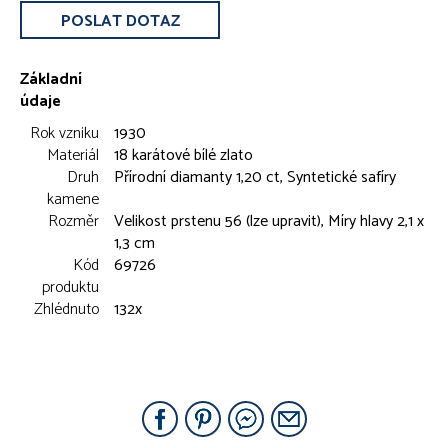
POSLAT DOTAZ
Základní
údaje
Rok vzniku
1930
Materiál
18 karátové bílé zlato
Druh
Přírodní diamanty 1,20 ct, Syntetické safíry
kamene
Rozměr
Velikost prstenu 56 (lze upravit), Míry hlavy 2,1 x
1,3 cm
Kód
69726
produktu
Zhlédnuto
132x