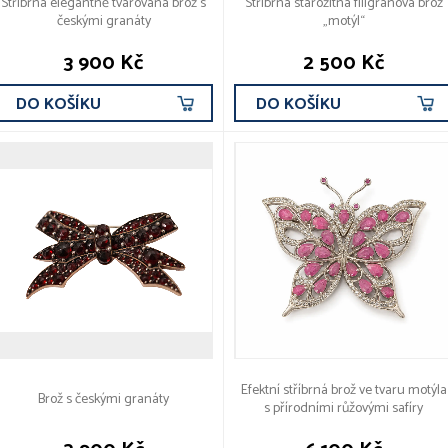
Stříbrná elegantně tvarovaná brož s
Stříbrná starožitná filigránová brož
českými granáty
„motýl“
3 900 Kč
2 500 Kč
DO KOŠÍKU
DO KOŠÍKU
Efektní stříbrná brož ve tvaru motýla
Brož s českými granáty
s přírodními růžovými safíry