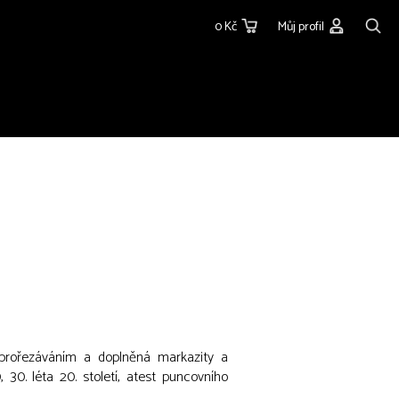
0 Kč
Můj profil
 prořezáváním a doplněná markazity a
 30. léta 20. století, atest puncovního