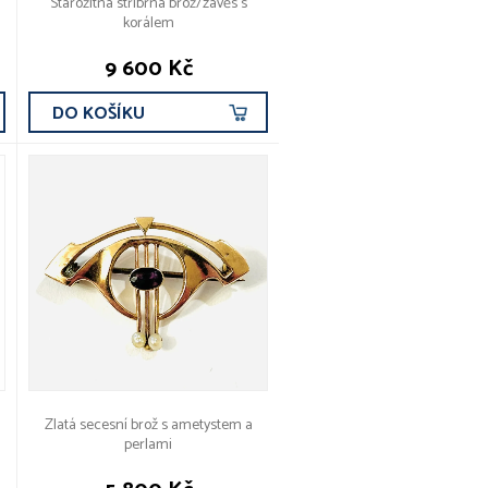
Starožitná stříbrná brož/závěs s
korálem
9 600 Kč
DO KOŠÍKU
Zlatá secesní brož s ametystem a
perlami