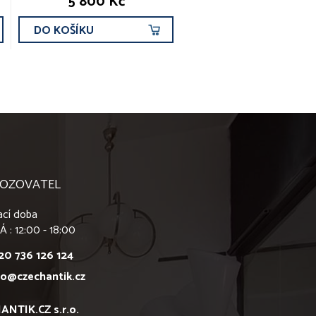
5 800 Kč
DO KOŠÍKU
OZOVATEL
ací doba
Á : 12:00 - 18:00
20 736 126 124
fo@czechantik.cz
ANTIK.CZ s.r.o.