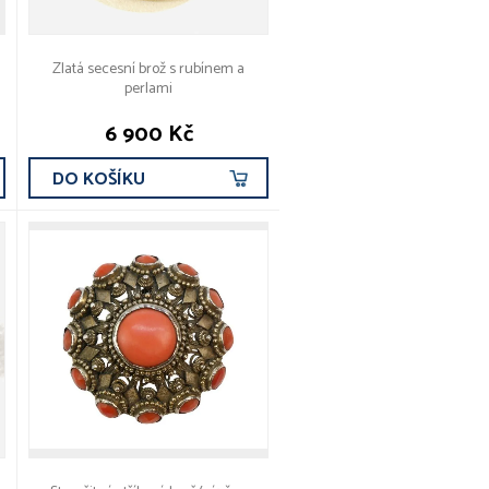
Zlatá secesní brož s rubínem a
perlami
6 900 Kč
DO KOŠÍKU