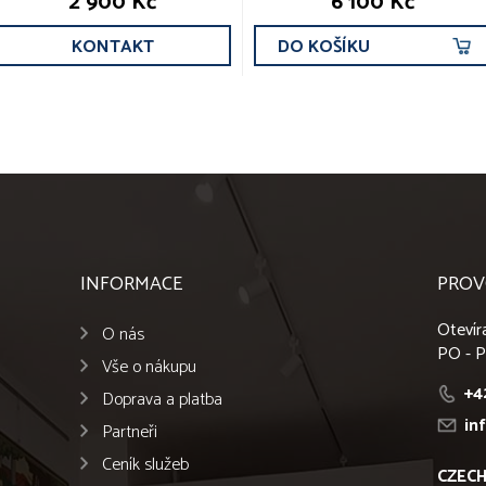
2 900 Kč
6 100 Kč
KONTAKT
DO KOŠÍKU
INFORMACE
PROV
Otevír
O nás
PO - P
Vše o nákupu
+4
Doprava a platba
in
Partneři
Ceník služeb
CZECH