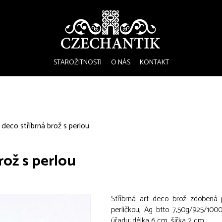
STAROŽITNOSTI
O NÁS
KONTAKT
 deco stříbrná brož s perlou
rož s perlou
Stříbrná art deco brož zdobená
perličkou, Ag btto 7,50g/925/1000,
úřadu; délka 6 cm, šířka 2 cm