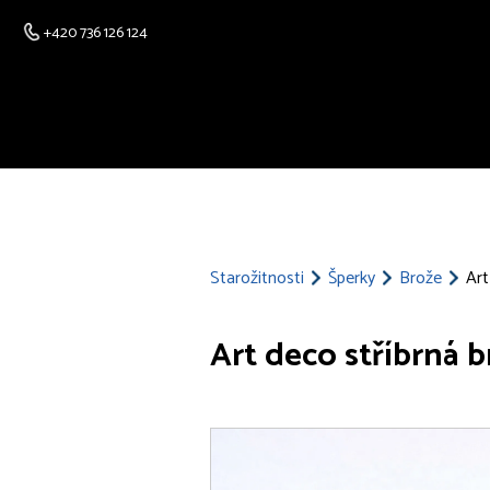
+420 736 126 124
Starožitnosti
Šperky
Brože
Art
Art deco stříbrná b