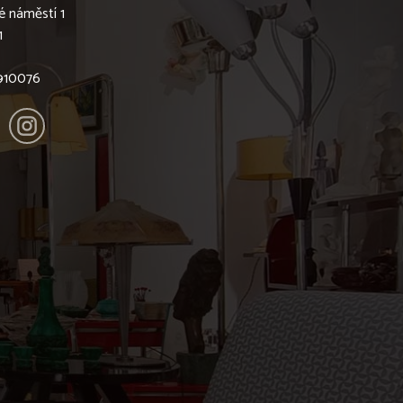
é náměstí 1
1
6910076