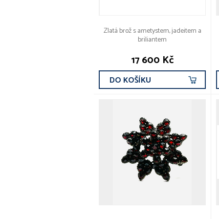
Zlatá brož s ametystem, jadeitem a
briliantem
17 600 Kč
DO KOŠÍKU