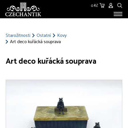
0 Kč
STAROŽITNOSTI
O NÁS
Starožitnosti
Ostatní
Kovy
Art deco kuřácká souprava
KONTAKT
Art deco kuřácká souprava