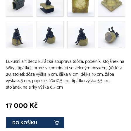
Luxusní art deco kuřácká souprava (dóza, popelník, stojánek na
šířky , típátko), bronz v kombinaci se zeleným onyxem, 30. léta
20. století; dóza výška 5 cm, šířka 9 cm, délka 16 cm, žába
výška 4,5 cm, popelník 10×10,5 cm, típátko výška 5,5 cm,
stojánek na sirky výška 6,3 cm
17 000 Kč
DO KOŠÍKU