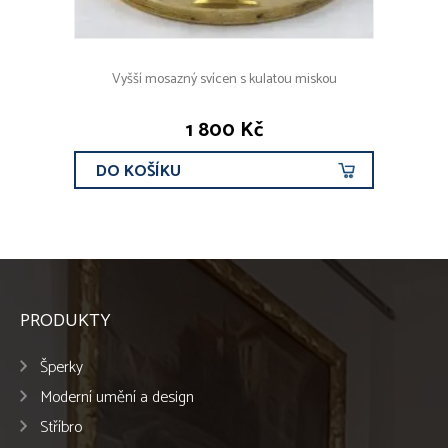
Vyšší mosazný svícen s kulatou miskou
1 800 Kč
DO KOŠÍKU
PRODUKTY
Šperky
Moderní umění a design
Stříbro