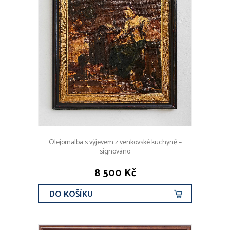
Olejomalba s výjevem z venkovské kuchyně –
signováno
8 500 Kč
DO KOŠÍKU