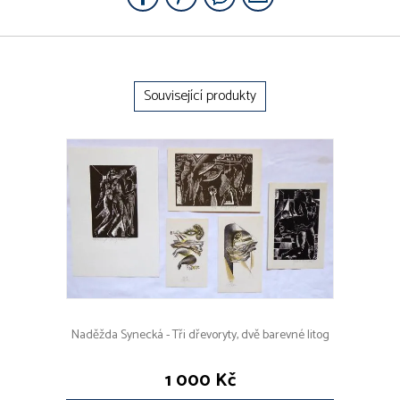
Související produkty
Naděžda Synecká - Tři dřevoryty, dvě barevné litog
1 000 Kč