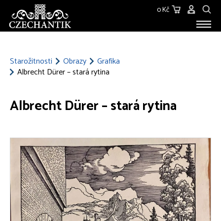
0 Kč
STAROŽITNOSTI
O NÁS
Starožitnosti
Obrazy
Grafika
Albrecht Dürer – stará rytina
KONTAKT
Albrecht Dürer – stará rytina