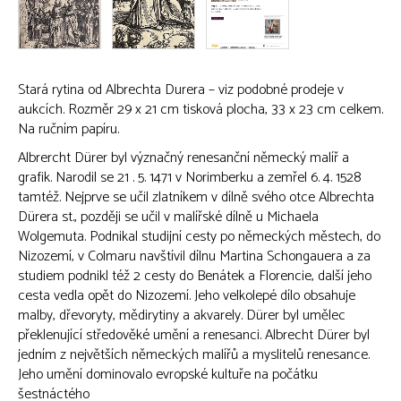
Stará rytina od Albrechta Durera – viz podobné prodeje v
aukcích. Rozměr 29 x 21 cm tisková plocha, 33 x 23 cm celkem.
Na ručním papíru.
Albrercht Dürer byl význačný renesanční německý malíř a
grafik. Narodil se 21 . 5. 1471 v Norimberku a zemřel 6. 4. 1528
tamtéž. Nejprve se učil zlatníkem v dílně svého otce Albrechta
Dürera st., později se učil v malířské dílně u Michaela
Wolgemuta. Podnikal studijní cesty po německých městech, do
Nizozemí, v Colmaru navštívil dílnu Martina Schongauera a za
studiem podnikl též 2 cesty do Benátek a Florencie, další jeho
cesta vedla opět do Nizozemí. Jeho velkolepé dílo obsahuje
malby, dřevoryty, mědirytiny a akvarely. Dürer byl umělec
překlenující středověké umění a renesanci. Albrecht Dürer byl
jedním z největších německých malířů a myslitelů renesance.
Jeho umění dominovalo evropské kultuře na počátku
šestnáctého