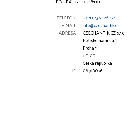
PO - PÁ : 12:00 - 18:00
TELEFON
+420 736 126 124
E-MAIL
info@czechantik.cz
ADRESA
CZECHANTIK.CZ s.r.o.
Petrské náměstí 1
Praha 1
110 00
Česká republika
IČ
06910076