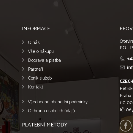
INFORMACE
PROV
Otevír
O nás
PO - P
Vše o nákupu
+4
Doprava a platba
in
Partneři
Ceník služeb
CZECH
Kontakt
Petrsk
Praha 
Všeobecné obchodní podmínky
110 00
IČ: 0
Ochrana osobních údajů
PLATEBNÍ METODY