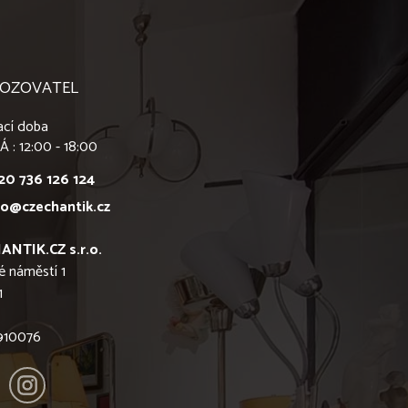
OZOVATEL
ací doba
Á : 12:00 - 18:00
20 736 126 124
fo@czechantik.cz
ANTIK.CZ s.r.o.
é náměstí 1
1
6910076